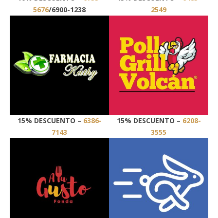
5676
/6900-1238
2549
15% DESCUENTO
–
6386-
15% DESCUENTO
–
6208-
7143
3555