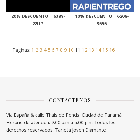
20% DESCUENTO
–
6388-
10% DESCUENTO
–
6208-
8917
3555
Páginas:
1
2
3
4
5
6
7
8
9
10
11
12
13
14
15
16
CONTÁCTENOS
Vía España & calle Thais de Ponds, Ciudad de Panamá
Horario de atención: 9:00 a.m a 5:00 p.m Todos los
derechos reservados. Tarjeta Joven Diamante