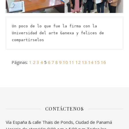
Un poco de lo que fue la firma con la 
Universidad del arte Ganexa y felices de 
compartírselos
Páginas:
1
2
3
4
5
6
7
8
9
10
11
12
13
14
15
16
CONTÁCTENOS
Vía España & calle Thais de Ponds, Ciudad de Panamá