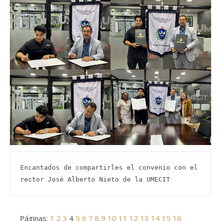
Encantados de compartirles el convenio con el 
rector José Alberto Nieto de la UMECIT
Páginas:
1
2
3
4
5
6
7
8
9
10
11
12
13
14
15
16